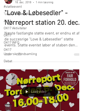
18. dec. 2018
1 min læsning
#støtteevent
"Love & Løbesedler" -
"Love & Løbesedler"
Nørreport station 20. dec.
ALKA
OK17 Aktiviteter
Næste fastlangte støtte event, er endnu et af
OK17
de succesrige "Love & Løbesedler" støtte
OK17 INFO
events. Støtte eventet løber af staben den
OK17
20....
Underskriftindsamling
Debat
Load video