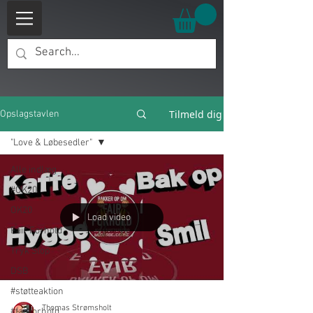
Tilmeld dig
Opslagstavlen
"Love & Løbesedler"
Alle indlæg
#OK20
OK20
Load video
Fair Forhold
Tryk Stop
DSB
#støtteaktion
Thomas Strømsholt
#fairforhold