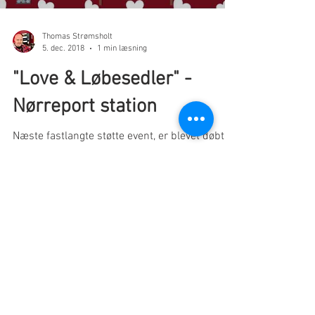
Thomas Strømsholt
5. dec. 2018
1 min læsning
"Love & Løbesedler" -
Nørreport station
Næste fastlangte støtte event, er blevet døbt
"Love & Løbesedler". Støtte eventet løber af
staben den 6. december fra klokken...
- Arbejdere I Bevægelse - vores
#OK20