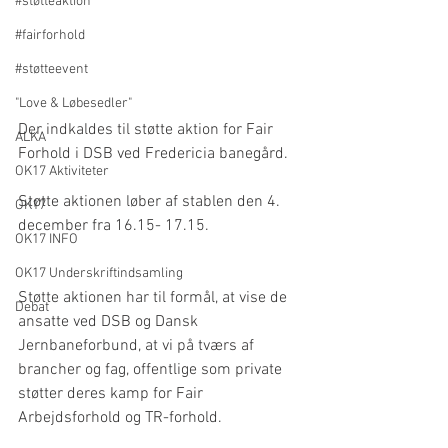
#støtteaktion
#fairforhold
#støtteevent
"Love & Løbesedler"
Der indkaldes til støtte aktion for Fair 
ALKA
Forhold i DSB ved Fredericia banegård.
OK17 Aktiviteter
Støtte aktionen løber af stablen den 4. 
OK17
december fra 16.15- 17.15. 
OK17 INFO
OK17 Underskriftindsamling
Støtte aktionen har til formål, at vise de 
Debat
ansatte ved DSB og Dansk 
Jernbaneforbund, at vi på tværs af 
brancher og fag, offentlige som private 
støtter deres kamp for Fair 
Arbejdsforhold og TR-forhold.