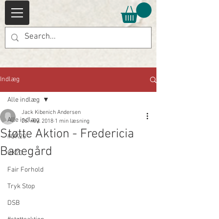
Indlæg
Alle indlæg
Jack Kibenich Andersen
Alle indlæg
26. nov. 2018
1 min læsning
Støtte Aktion - Fredericia
#OK20
Banegård
OK20
Fair Forhold
Tryk Stop
DSB