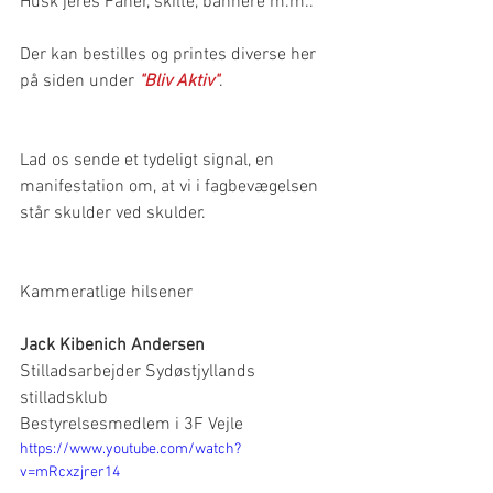
Husk jeres Faner, skilte, bannere m.m..
Der kan bestilles og printes diverse her 
på siden under 
"Bliv Aktiv"
.
Lad os sende et tydeligt signal, en 
manifestation om, at vi i fagbevægelsen 
står skulder ved skulder.
Kammeratlige hilsener
Jack Kibenich Andersen
Stilladsarbejder Sydøstjyllands 
stilladsklub
Bestyrelsesmedlem i 3F Vejle
https://www.youtube.com/watch?
v=mRcxzjrer14