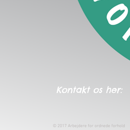
Kontakt os her:
© 2017 Arbejdere for ordnede forhold