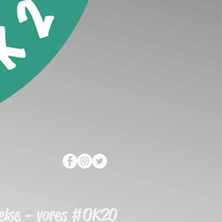
else - vores #OK20