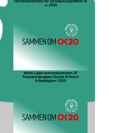
Overenskomsten for turistbuschauffører m
.v. 2020
Netto Lageroverenskomsten 3F
Transportgruppen Dansk Erhverv
Arbejdsgiver 2020