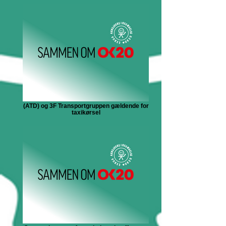
(ATD) og 3F Transportgruppen gældende for
taxikørsel