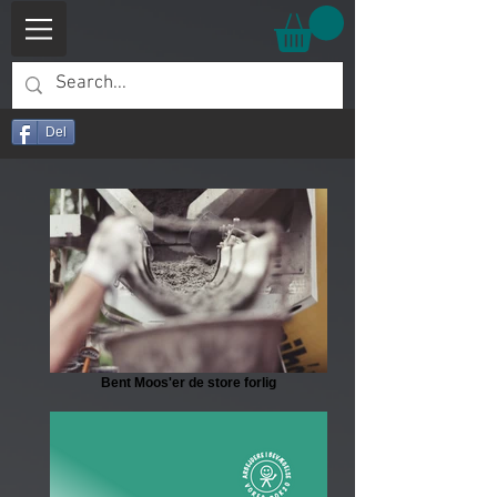
Del
Bent Moos'er de store forlig