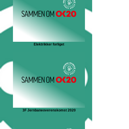
Elektrikker forliget
3F Jernbaneoverenskomst 2020