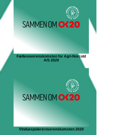
Fællesoverenskomsten for Agri-Norcold
A/S 2020
Vinduespolereroverenskomsten 2020