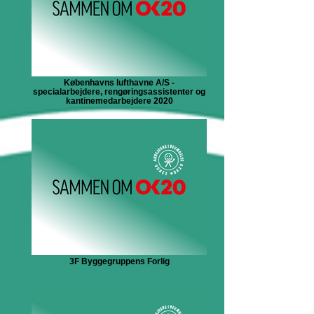
Københavns lufthavne A/S -
specialarbejdere, rengøringsassistenter og
kantinemedarbejdere 2020
3F Byggegruppens Forlig