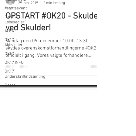
29. nov. 2019
2 min læsning
#støtteevent
OPSTART #OK20 - Skulder
"Love &
Løbesedler"
ved Skulder!
ALKA
OK17
Mandag den 09. december 10.00-13.30
Aktiviteter
skydes overenskomstforhandlingerne #OK20
OK17
officielt i gang. Vores valgte forhandlere
mødes med...
OK17 INFO
OK17
Underskriftindsamling
Debat