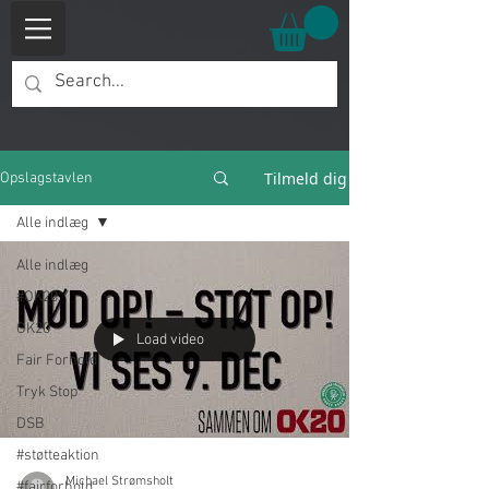
Tilmeld dig
Opslagstavlen
Alle indlæg
Alle indlæg
#OK20
OK20
Load video
Fair Forhold
Tryk Stop
DSB
#støtteaktion
Michael Strømsholt
#fairforhold