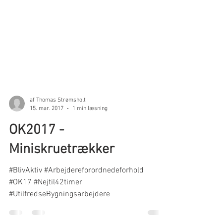
af Thomas Strømsholt
15. mar. 2017
1 min læsning
OK2017 -
Miniskruetrækker
#BlivAktiv #Arbejdereforordnedeforhold
#OK17 #Nejtil42timer
#UtilfredseBygningsarbejdere