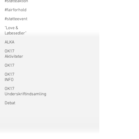
#støtteaktion
#fairforhold
#støtteevent
"Love &
Løbesedler"
ALKA
OK17
Aktiviteter
OK17
OK17
INFO
OK17
Underskriftindsamling
Debat