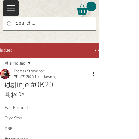
Indlæg
Alle indlæg
Thomas Strømsholt
Alle indlæg
11. feb. 2020
1 min læsning
Tidelinje #OK20
#OK20
kilde: DA
OK20
Fair Forhold
Tryk Stop
DSB