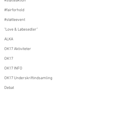
#støtteaktion
#fairforhold
#støtteevent
"Love & Løbesedler"
ALKA
OK17 Aktiviteter
OK17
OK17 INFO
OK17 Underskriftindsamling
Debat