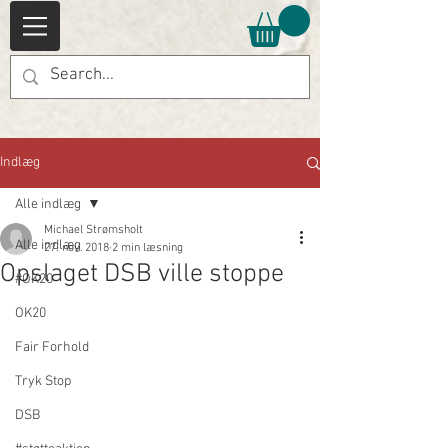
Indlæg
Alle indlæg
Michael Strømsholt
Alle indlæg
27. nov. 2018
2 min læsning
Opslaget DSB ville stoppe
#OK20
OK20
Fair Forhold
Tryk Stop
DSB