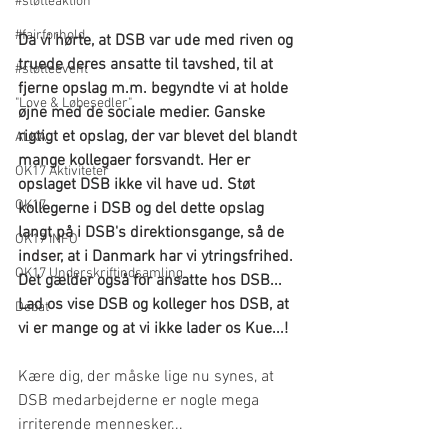
#støtteaktion
#fairforhold
Da vi hørte, at DSB var ude med riven og 
truede deres ansatte til tavshed, til at 
#støtteevent
fjerne opslag m.m. begyndte vi at holde 
"Love & Løbesedler"
øjne med de sociale medier. Ganske 
rigtigt et opslag, der var blevet del blandt 
ALKA
mange kollegaer forsvandt. Her er 
OK17 Aktiviteter
opslaget DSB ikke vil have ud. Støt 
OK17
kollegerne i DSB og del dette opslag 
langt på i DSB's direktionsgange, så de 
OK17 INFO
indser, at i Danmark har vi ytringsfrihed. 
OK17 Underskriftindsamling
Det gælder også for ansatte hos DSB... 
Lad os vise DSB og kolleger hos DSB, at 
Debat
vi er mange og at vi ikke lader os Kue...!
Kære dig, der måske lige nu synes, at 
DSB medarbejderne er nogle mega 
irriterende mennesker...